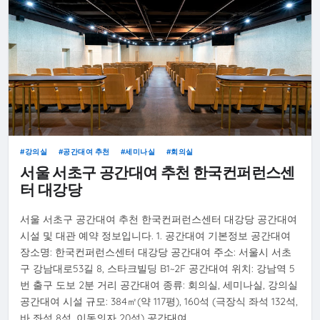
강의실
공간대여 추천
세미나실
회의실
서울 서초구 공간대여 추천 한국컨퍼런스센
터 대강당
서울 서초구 공간대여 추천 한국컨퍼런스센터 대강당 공간대여
시설 및 대관 예약 정보입니다. 1. 공간대여 기본정보 공간대여
장소명: 한국컨퍼런스센터 대강당 공간대여 주소: 서울시 서초
구 강남대로53길 8, 스타크빌딩 B1~2F 공간대여 위치: 강남역 5
번 출구 도보 2분 거리 공간대여 종류: 회의실, 세미나실, 강의실
공간대여 시설 규모: 384㎡(약 117평), 160석 (극장식 좌석 132석,
바 좌석 8석, 이동의자 20석) 공간대여…